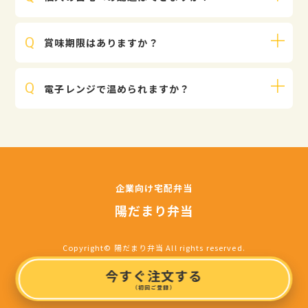
は、こちらよりダウンロードしてご利用いただくよう
お願いいたします。
オフィスや施設など職場向けの配達サービスとなって
https://www.google.co.jp/chrome/
賞味期限はありますか？
おりますので、個人の自宅への配達は行なっておりま
せん。店頭でのテイクアウトは行なっておりますの
衛生上、お届け当日の午後２時くらいまでにお召し上
で、店舗にお問い合わせの上ご利用ください。
電子レンジで温められますか？
がりください。お届け後は、直射日光を避け、なるべ
く涼しいところで保管してください。
1000ｗの電子レンジで約1分、500ｗの電子レンジで
約2分です。電子レンジをご利用の際は、サラダやデ
ザートを取り除いて温めてください。
企業向け宅配弁当
陽だまり弁当
Copyright© 陽だまり弁当 All rights reserved.
今すぐ注文する
（初回ご登録）