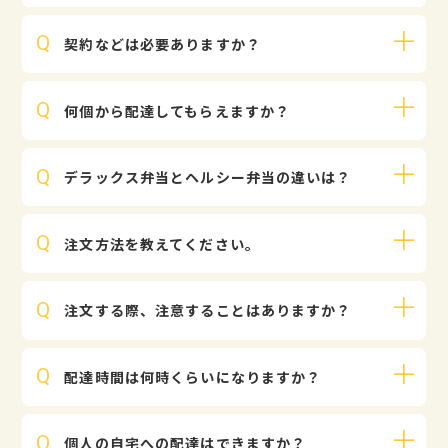
ので、前日までのご注文をおすすめしております。ま
お得なチケットでのお支払いがおすすめです。現金で
た、実際の受付時間は予告無く変更される場合があり
契約などは必要ありますか？
その場でお支払いいただくこともできます。
ます。詳しくは、店舗スタッフにお問い合わせくださ
その他のお支払い方法のご希望がございましたら、ご
い。
WEBからのご注文には、配達可能エリアかどうかなど
相談ください。
何個から配達してもらえますか？
の確認のため、注文サイトへのご利用登録（無料）を
お願いしております。
お弁当１個のご注文から無料で配達いたしますので、
デラックス弁当とヘルシー弁当の違いは？
お気軽にご注文ください。
デラックス弁当はボリュームたっぷりで満足感があ
注文方法を教えてください。
り、ヘルシー弁当は量が抑えめなので健康志向の方に
おすすめです。
注文サイトからご注文ください。またはお電話・FAX
※カロリーの目安は、デラックス弁当 約750kcal、
注文する際、注意することはありますか？
でも承っております。
→注文サイト
ヘルシー弁当 約550kcalです。
注文サイトをご利用の際のブラウザは Google
配達時間は何時くらいになりますか？
Chrome を推奨しています。Chrome以外のブラウザ
（Internet Explorer等）では正常に動作・表示する
9時半〜12時頃のお届けになります。
ことができない場合がございます。お持ちでない場合
個人の自宅への配達はできますか？