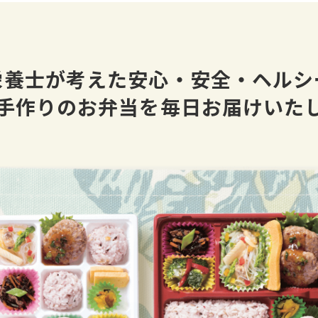
FAX注文用紙・月間FAX注文用紙・アレルギー表の印刷】
AX注文用紙・月間FAX注文用紙・アレルギー表の印刷はこ
://ziou.net/bentou/bentoumenu/
栄養士が考えた安心・安全・ヘルシ
手作りのお弁当を
毎日お届けいた