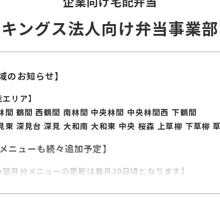
企業向け宅配弁当
キングス法人向け弁当事業部
域のお知らせ】
能エリア】
林間 鶴間 西鶴間 南林間 中央林間 中央林間西 下鶴間
見東 深見台 深見 大和南 大和東 中央 桜森 上草柳 下草柳 草
定メニューも続々追加予定】
の翌月分メニューの更新は毎月20日頃となります】
の配送のため配達時間のご指定はできません。
安9：30～12：00】の時間内での配達になりますのでご