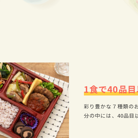
1食で40品
彩り豊かな７種類の
分の中には、40品目