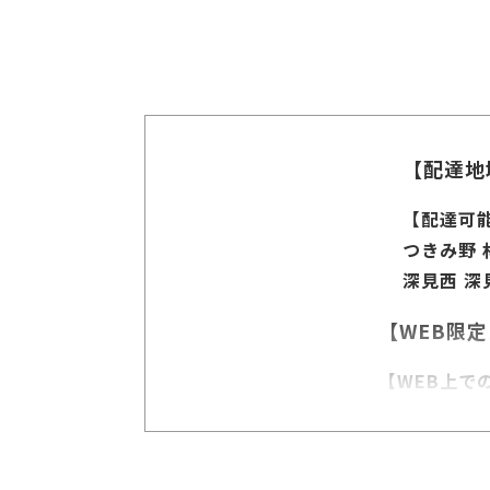
【配達地
【配達可
つきみ野 
深見西 深
【WEB限
【WEB上で
※ルートで
【配達時間目