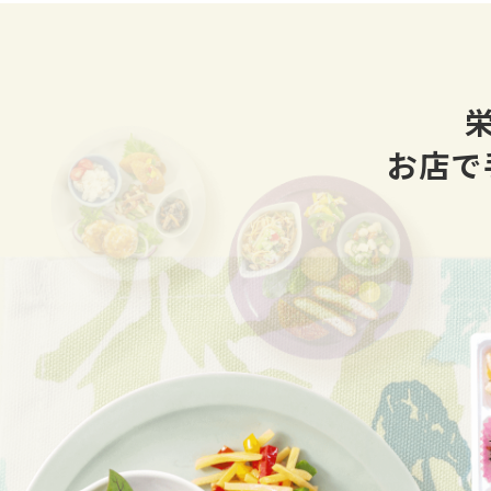
【週間
週間F
https
お店で