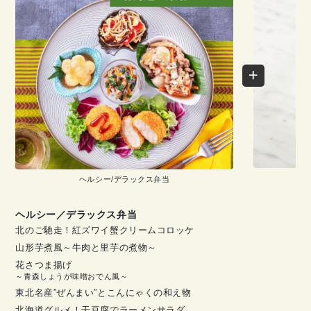
ヘルシー/デラックス弁当
ヘルシー／デラックス弁当
北のご馳走！紅ズワイ蟹クリームコロッケ
山形芋煮風～牛肉と里芋の煮物～
花さつま揚げ
～青森しょうが味噌おでん風～
東北名産”ぜんまい”とこんにゃくの和え物
北海道グルメ！干豆腐でラーメンサラダ