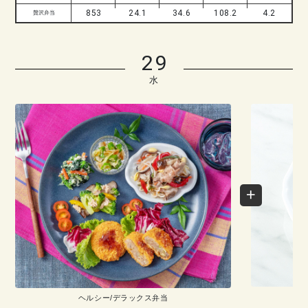
853
24.1
34.6
108.2
4.2
贅沢弁当
29
水
ヘルシー/デラックス弁当