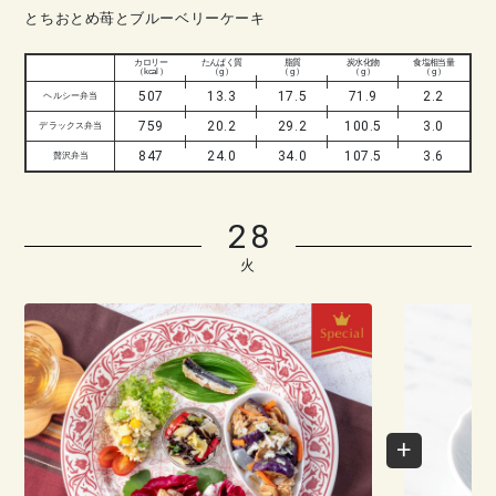
とちおとめ苺とブルーベリーケーキ
カロリー
たんぱく質
脂質
炭水化物
食塩相当量
（ kcal ）
（ g ）
（ g ）
（ g ）
（ g ）
507
13.3
17.5
71.9
2.2
ヘルシー弁当
759
20.2
29.2
100.5
3.0
デラックス弁当
847
24.0
34.0
107.5
3.6
贅沢弁当
28
火