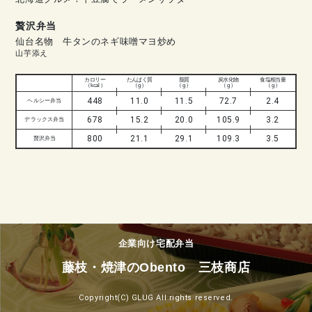
贅沢弁当
仙台名物 牛タンのネギ味噌マヨ炒め
山芋添え
カロリー
たんぱく質
脂質
炭水化物
食塩相当量
（ kcal ）
（ g ）
（ g ）
（ g ）
（ g ）
448
11.0
11.5
72.7
2.4
ヘルシー弁当
678
15.2
20.0
105.9
3.2
デラックス弁当
800
21.1
29.1
109.3
3.5
贅沢弁当
企業向け宅配弁当
藤枝・焼津のObento 三枝商店
Copyright(C) GLUG All rights reserved.