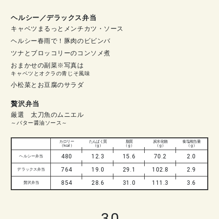
ヘルシー／デラックス弁当
キャベツまるっとメンチカツ・ソース
ヘルシー春雨で！豚肉のビビンバ
ツナとブロッコリーのコンソメ煮
おまかせの副菜※写真は
キャベツとオクラの青じそ風味
小松菜とお豆腐のサラダ
贅沢弁当
厳選 太刀魚のムニエル
～バター醤油ソース～
カロリー
たんぱく質
脂質
炭水化物
食塩相当量
（ kcal ）
（ g ）
（ g ）
（ g ）
（ g ）
480
12.3
15.6
70.2
2.0
ヘルシー弁当
764
19.0
29.1
102.8
2.9
デラックス弁当
854
28.6
31.0
111.3
3.6
贅沢弁当
30