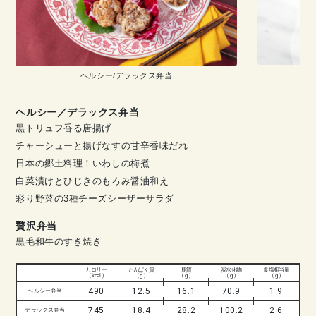
ヘルシー/デラックス弁当
ヘルシー／デラックス弁当
黒トリュフ香る唐揚げ
チャーシューと揚げなすの甘辛香味だれ
日本の郷土料理！いわしの梅煮
白菜漬けとひじきのもろみ醤油和え
彩り野菜の3種チーズシーザーサラダ
贅沢弁当
黒毛和牛のすき焼き
カロリー
たんぱく質
脂質
炭水化物
食塩相当量
（ kcal ）
（ g ）
（ g ）
（ g ）
（ g ）
490
12.5
16.1
70.9
1.9
ヘルシー弁当
745
18.4
28.2
100.2
2.6
デラックス弁当