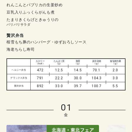
れんこんとパプリカの生姜炒め
豆乳入りふっくらがんも煮
たまりきくらげときゅうりの
パリパリサラダ
贅沢弁当
桜雪もち豚のハンバーグ・ゆずおろしソース
海老ちらし寿司
カロリー
たんぱく質
脂質
炭水化物
食塩相当量
（ kcal ）
（ g ）
（ g ）
（ g ）
（ g ）
472
12.5
14.5
70.1
2.0
ヘルシー弁当
791
22.2
30.0
104.3
3.0
デラックス弁当
892
33.0
39.7
100.7
5.5
贅沢弁当
01
金