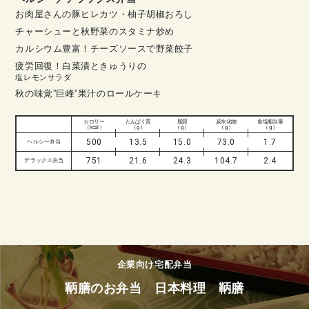
お肉屋さんの豚ヒレカツ・柚子胡椒おろし
チャーシューと秋野菜のスタミナ炒め
カルシウム豊富！チーズソースで野菜餃子
疲労回復！白菜漬ときゅうりの
塩レモンサラダ
秋の味覚”巨峰”果汁のロールケーキ
カロリー
たんぱく質
脂質
炭水化物
食塩相当量
（ kcal ）
（ g ）
（ g ）
（ g ）
（ g ）
500
13.5
15.0
73.0
1.7
ヘルシー弁当
751
21.6
24.3
104.7
2.4
デラックス弁当
企業向け宅配弁当
鞆膳のお弁当 日本料理 鞆膳