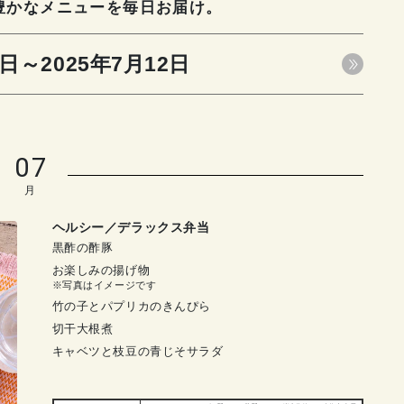
豊かなメニューを毎日お届け。
6日～2025年7月12日
07
月
ヘルシー／デラックス弁当
黒酢の酢豚
お楽しみの揚げ物
※写真はイメージです
竹の子とパプリカのきんぴら
切干大根煮
キャベツと枝豆の青じそサラダ