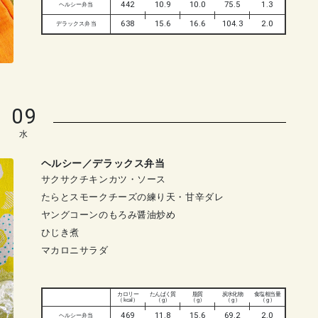
442
10.9
10.0
75.5
1.3
ヘルシー弁当
638
15.6
16.6
104.3
2.0
デラックス弁当
09
水
ヘルシー／デラックス弁当
サクサクチキンカツ・ソース
たらとスモークチーズの練り天・甘辛ダレ
ヤングコーンのもろみ醤油炒め
ひじき煮
マカロニサラダ
カロリー
たんぱく質
脂質
炭水化物
食塩相当量
（ kcal ）
（ g ）
（ g ）
（ g ）
（ g ）
469
11.8
15.6
69.2
2.0
ヘルシー弁当