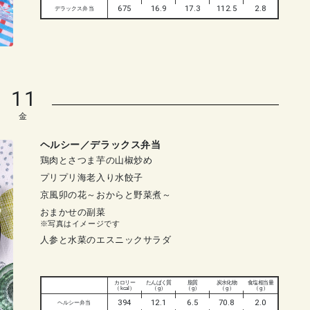
675
16.9
17.3
112.5
2.8
デラックス弁当
11
金
ヘルシー／デラックス弁当
鶏肉とさつま芋の山椒炒め
プリプリ海老入り水餃子
京風卯の花～おからと野菜煮～
おまかせの副菜
※写真はイメージです
人参と水菜のエスニックサラダ
カロリー
たんぱく質
脂質
炭水化物
食塩相当量
（ kcal ）
（ g ）
（ g ）
（ g ）
（ g ）
394
12.1
6.5
70.8
2.0
ヘルシー弁当