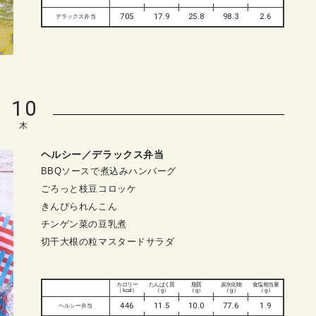
705
17.9
25.8
98.3
2.6
デラックス弁当
10
木
ヘルシー／デラックス弁当
BBQソースで煮込みハンバーグ
ごろっと枝豆コロッケ
きんぴられんこん
チンゲン菜の豆乳煮
切干大根の粒マスタードサラダ
カロリー
たんぱく質
脂質
炭水化物
食塩相当量
（ kcal ）
（ g ）
（ g ）
（ g ）
（ g ）
446
11.5
10.0
77.6
1.9
ヘルシー弁当