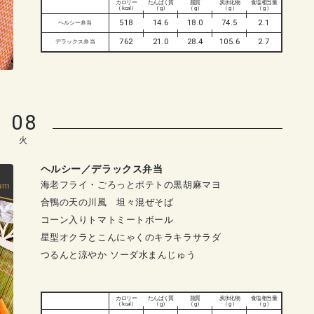
カロリー
たんぱく質
脂質
炭水化物
食塩相当量
（ kcal ）
（ g ）
（ g ）
（ g ）
（ g ）
518
14.6
18.0
74.5
2.1
ヘルシー弁当
762
21.0
28.4
105.6
2.7
デラックス弁当
08
火
ヘルシー／デラックス弁当
海老フライ・ごろっとポテトの黒胡麻マヨ
合鴨の天の川風 坦々混ぜそば
コーン入りトマトミートボール
星型オクラとこんにゃくのキラキラサラダ
つるんと涼やか ソーダ水まんじゅう
カロリー
たんぱく質
脂質
炭水化物
食塩相当量
（ kcal ）
（ g ）
（ g ）
（ g ）
（ g ）