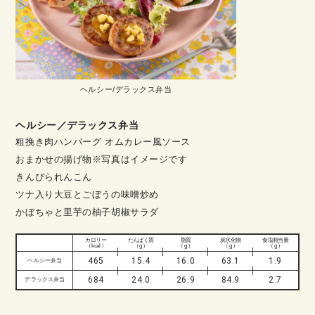
ヘルシー/デラックス弁当
ヘルシー／デラックス弁当
粗挽き肉ハンバーグ オムカレー風ソース
おまかせの揚げ物※写真はイメージです
きんぴられんこん
ツナ入り大豆とごぼうの味噌炒め
かぼちゃと里芋の柚子胡椒サラダ
カロリー
たんぱく質
脂質
炭水化物
食塩相当量
（ kcal ）
（ g ）
（ g ）
（ g ）
（ g ）
465
15.4
16.0
63.1
1.9
ヘルシー弁当
684
24.0
26.9
84.9
2.7
デラックス弁当