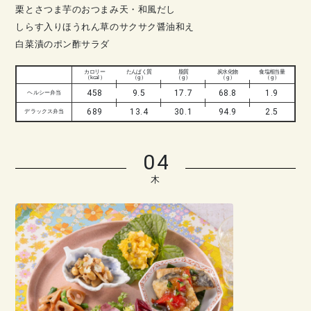
栗とさつま芋のおつまみ天・和風だし
しらす入りほうれん草のサクサク醤油和え
白菜漬のポン酢サラダ
カロリー
たんぱく質
脂質
炭水化物
食塩相当量
（ kcal ）
（ g ）
（ g ）
（ g ）
（ g ）
458
9.5
17.7
68.8
1.9
ヘルシー弁当
689
13.4
30.1
94.9
2.5
デラックス弁当
04
木