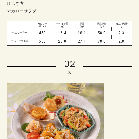
ひじき煮
マカロニサラダ
カロリー
たんぱく質
脂質
炭水化物
食塩相当量
（ kcal ）
（ g ）
（ g ）
（ g ）
（ g ）
458
16.4
18.1
58.0
2.3
ヘルシー弁当
655
25.0
27.1
78.0
2.8
デラックス弁当
02
火