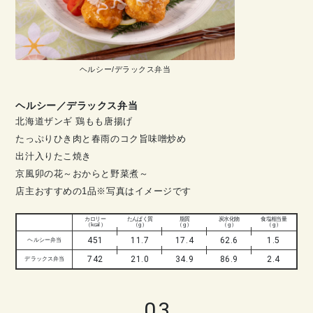
ヘルシー/デラックス弁当
ヘルシー／デラックス弁当
北海道ザンギ 鶏もも唐揚げ
たっぷりひき肉と春雨のコク旨味噌炒め
出汁入りたこ焼き
京風卯の花～おからと野菜煮～
店主おすすめの1品※写真はイメージです
カロリー
たんぱく質
脂質
炭水化物
食塩相当量
（ kcal ）
（ g ）
（ g ）
（ g ）
（ g ）
451
11.7
17.4
62.6
1.5
ヘルシー弁当
742
21.0
34.9
86.9
2.4
デラックス弁当
03