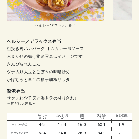
ヘルシー/デラックス弁当
ヘルシー／デラックス弁当
粗挽き肉ハンバーグ オムカレー風ソース
おまかせの揚げ物※写真はイメージです
きんぴられんこん
ツナ入り大豆とごぼうの味噌炒め
かぼちゃと里芋の柚子胡椒サラダ
贅沢弁当
サクふわ穴子天と海老天の盛り合わせ
～甘だれ天丼風～
カロリー
たんぱく質
脂質
炭水化物
食塩相当量
（ kcal ）
（ g ）
（ g ）
（ g ）
（ g ）
465
15.4
16.0
63.1
1.9
ヘルシー弁当
684
24.0
26.9
84.9
2.7
デラックス弁当