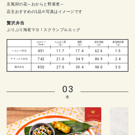
京風卯の花～おからと野菜煮～
店主おすすめの1品※写真はイメージです
贅沢弁当
ぷりぷり海老マヨ！スクランブルエッグ
カロリー
たんぱく質
脂質
炭水化物
食塩相当量
（ kcal ）
（ g ）
（ g ）
（ g ）
（ g ）
451
11.7
17.4
62.6
1.5
ヘルシー弁当
742
21.0
34.9
86.9
2.4
デラックス弁当
850
27.0
39.4
98.0
3.0
贅沢弁当
03
水