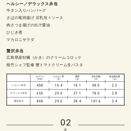
ヘルシー／デラックス弁当
牛タン入りハンバーグ
さばの竜田揚げ 豆乳坦々ソース
肉さつま揚げの出汁醤油
ひじき煮
マカロニサラダ
贅沢弁当
広島県産牡蠣（かき）のクリームコロッケ
植竹シェフ監修 蟹トマトクリーム生パスタ
カロリー
たんぱく質
脂質
炭水化物
食塩相当量
（ kcal ）
（ g ）
（ g ）
（ g ）
（ g ）
458
16.4
18.1
58.0
2.3
ヘルシー弁当
655
25.0
27.1
78.0
2.8
デラックス弁当
868
29.0
38.4
101.6
3.4
贅沢弁当
02
火