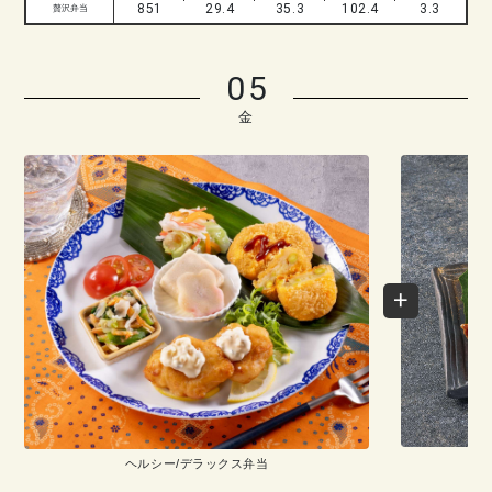
851
29.4
35.3
102.4
3.3
贅沢弁当
05
金
ヘルシー/デラックス弁当