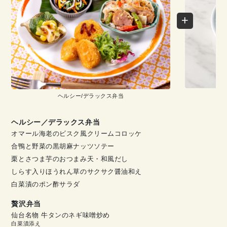
ヘルシー/デラックス弁当
ヘルシー／デラックス弁当
オマール海老のビスク風クリームコロッケ
合鴨と野菜の黒胡麻ナッツソテー
栗とさつま芋のおつまみ天・和風だし
しらす入りほうれん草のサクサク醤油和え
白菜漬のポン酢サラダ
贅沢弁当
仙台名物 牛タンのネギ味噌炒め
白菜漬添え