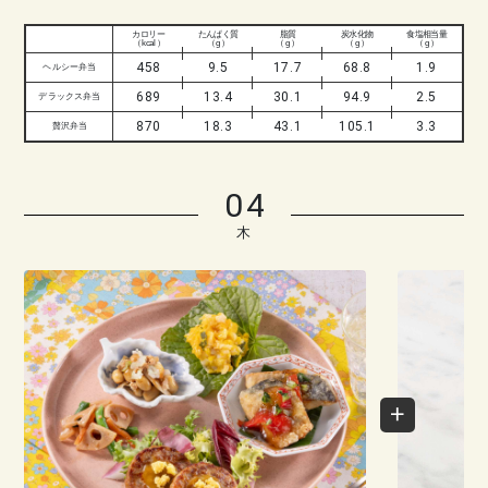
カロリー
たんぱく質
脂質
炭水化物
食塩相当量
（ kcal ）
（ g ）
（ g ）
（ g ）
（ g ）
458
9.5
17.7
68.8
1.9
ヘルシー弁当
689
13.4
30.1
94.9
2.5
デラックス弁当
870
18.3
43.1
105.1
3.3
贅沢弁当
04
木