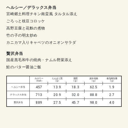
ヘルシー／デラックス弁当
宮崎郷土料理チキン南蛮風 タルタル添え
ごろっと枝豆コロッケ
高野豆腐と花麩の煮物
竹の子の明太炒め
カニカマ入りキャベツのオニオンサラダ
贅沢弁当
国産黒毛和牛の焼肉・ナムル野菜添え
鮭のバター醤油ご飯
カロリー
たんぱく質
脂質
炭水化物
食塩相当量
（ kcal ）
（ g ）
（ g ）
（ g ）
（ g ）
457
13.9
18.3
62.5
1.9
ヘルシー弁当
713
20.9
32.0
88.8
2.7
デラックス弁当
889
27.5
45.7
98.0
4.0
贅沢弁当