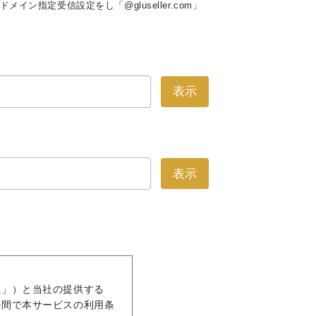
ン指定受信設定をし「@gluseller.com」
表示
表示
社」）と当社の提供する
の間で本サービスの利用条