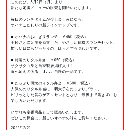
このたび、3月2日（月）より
新たな定番メニューの販売を開始いたします。
毎日のランチタイムが少し楽しみになる、
オハナこだわりの新ラインナップです。
■ オハナのおにぎりランチ ￥450（税込）
手軽さと満足感を両立した、やさしい価格のランチセット。
忙しい日にもぴったりの、ほっとする味わいです。
■ 特製のりタル弁当 ￥650（税込）
サクサク白身と自家製唐揚げ入り！
食べ応えのある、オハナ自慢の一品です。
■ たっぷり明太のりタル弁当 ￥690（税込）
人気ののりタル弁当に、明太子をたっぷりプラス。
ピリッとした旨みがアクセントとなり、最後まで飽きずにお
楽しみいただけます。
いずれも定番商品として販売いたします。
ぜひこの機会に、新しいオハナの味をご賞味ください。
2022/12/21